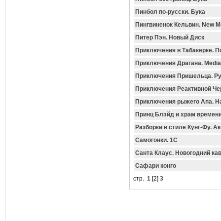
Пинбол по-русски. Бука
Пингвиненок Кельвин. New Me
Питер Пэн. Новый Диск
Приключения в Табакерке. 
Приключения Драгана. Medi
Приключения Пришельца. Р
Приключения Реактивной Че
Приключения рыжего Апа. Н
Принц Блэйд и храм времени
Разборки в стиле Кунг-Фу. А
Самогонки. 1С
Санта Клаус. Новогодний ка
Сафари конго
стр.
1
[
2
]
3