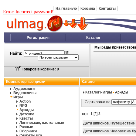
|
|
|
|
На главную
Корзина
Контакты
Error: Incorrect password!
Регистрация
Каталог
Мы рады приветствова
Найти:
Товаров в корзине: 0
Компьютерные диски
Каталог
Аудиокниги
Каталог
Игры
Аркады
Видеоклипы
Игры
Action
Сортировка по
RPG
Аркады
стр.
1
[
2
]
3
Детские
Квесты
Логические, настольные
Дети шпионов. Путешествие 
Разные
Сборники
Дети шпионов. Человек на Л
Секреты игр