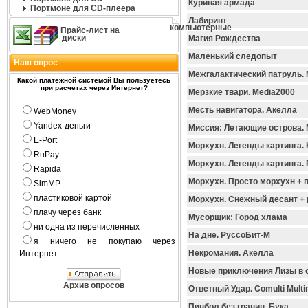
Куриная армада
Портмоне для CD-плеера
Лабиринт
компьютерные
Прайс-лист на
диски
Магия Рождества
Маленький следопыт
Наш опрос
Межгалактический патруль. 
Какой платежной системой Вы пользуетесь
при расчетах через Интернет?
Мерзкие твари. Media2000
Месть навигатора. Акелла
WebMoney
Yandex-деньги
Миссия: Летающие острова. 
E-Port
Морхухн. Легенды картинга.
RuPay
Морхухн. Легенды картинга.
Rapida
Морхухн. Просто морхухн + 
SimMP
пластиковой картой
Морхухн. Снежный десант +
плачу через банк
Мусорщик: Город хлама
ни одна из перечисленных
На дне. РуссоБит-М
я ничего не покупаю через
Некромания. Акелла
Интернет
Новые приключения Лизы в 
Архив опросов
Ответный Удар. Comulti Multi
Пинбол без границ. Бука