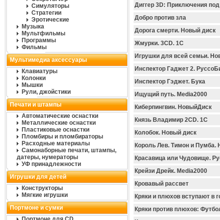
Диггер 3D: Приключения под
Симуляторы
Стратегии
Добро против зла
Эротические
Музыка
Дорога смерти. Новый диск
Мультфильмы
Программы
Жмурки. 3CD. 1C
Фильмы
Игрушки для всей семьи. Н
Мультимедиа аксессуары
Инспектор Гаджет 2. РуссоБ
Клавиатуры
Колонки
Инспектор Гэджет. Бука
Мышки
Рули, джойстики
Ищущий путь. Media2000
Печати и штампы
Киберпингвин. НовыйДиск
Автоматические оснастки
Князь Владимир 2CD. 1C
Металлические оснастки
Пластиковые оснастки
Колобок. Новый диск
Пломбиры и пломбираторы
Расходные материалы
Король Лев. Тимон и Пумба.
Самонаборные печати, штампы,
датеры, нумераторы
Красавица или Чудовище. Р
УФ принадлежности
Крейзи Дрейк. Media2000
Игрушки для детей
Кровавый рассвет
Конструкторы
Мягкие игрушки
Кряки и плюхов вступают в г
Портмоне и сумки
Кряки против плюхов: Футбо
Портмоне для CD