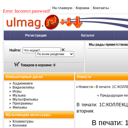
|
|
|
|
На главную
Корзина
Контакты
Error: Incorrect password!
Регистрация
Каталог
Мы рады приветствова
Найти:
Товаров в корзине: 0
Компьютерные диски
Новости
Аудиокниги
Новости
В печати: 1С:КОЛ
Видеоклипы
Игры
Музыка
«
Предыдущая но
Мультфильмы
Программы
В печати: 1С:КОЛЛЕКЦ
Фильмы
вторник
Мультимедиа аксессуары
В печати
Клавиатуры
Колонки