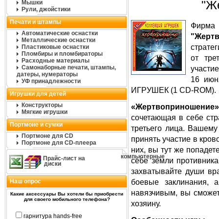
"Ж
Мышки
Рули, джойстики
Печати и штампы
Фирм
Автоматические оснастки
"Жерт
Металлические оснастки
стратег
Пластиковые оснастки
Пломбиры и пломбираторы
от тре
Расходные материалы
Самонаборные печати, штампы,
участие
датеры, нумераторы
16 июн
УФ принадлежности
ИГРУШЕК (1 CD-ROM).
Игрушки для детей
Конструкторы
«Жертвоприношение»
Мягкие игрушки
сочетающая в себе стр
Портмоне и сумки
третьего лица. Вашему
Портмоне для CD
принять участие в кров
Портмоне для CD-плеера
них, вы тут же попадет
компьютерные
Прайс-лист на
себе земли противника
диски
захватывайте души вра
боевые заклинания, а
Наш опрос
навязчивым, вы сможет
Какие аксессуары Вы хотели бы приобрести
для своего мобильного телефона?
хозяину.
гарнитура hands-free