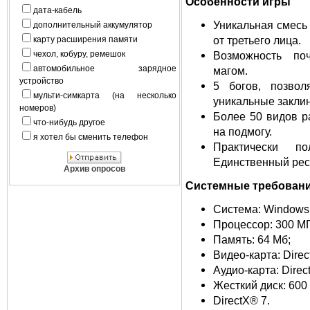
Особенности игры
дата-кабель
Уникальная смесь
дополнительный аккумулятор
от третьего лица.
карту расширения памяти
чехол, кобуру, ремешок
Возможность по
автомобильное зарядное
магом.
устройство
5 богов, позвол
мульти-симкарта (на несколько
уникальные закли
номеров)
Более 50 видов р
что-нибудь другое
на подмогу.
я хотел бы сменить телефон
Практически по
Единственный рес
Архив опросов
Системные требован
Система: Windows
Процессор: 300 МГ
Память: 64 Мб;
Видео-карта: Dire
Аудио-карта: Dire
Жесткий диск: 600
DirectX® 7.