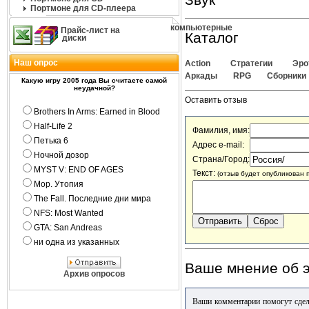
Портмоне для CD-плеера
компьютерные
Прайс-лист на
Каталог
диски
Наш опрос
Action
Стратегии
Эро
Аркады
RPG
Сборники
Какую игру 2005 года Вы считаете самой
неудачной?
Оставить отзыв
Brothers In Arms: Earned in Blood
Half-Life 2
Фамилия, имя:
Петька 6
Адрес e-mail:
Ночной дозор
Страна/Город:
MYST V: END OF AGES
Текст:
(отзыв будет опубликован 
Мор. Утопия
The Fall. Последние дни мира
NFS: Most Wanted
GTA: San Andreas
ни одна из указанных
Ваше мнение об э
Архив опросов
Ваши комментарии помогут сдел