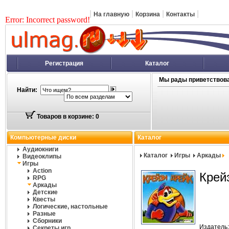
|
|
|
|
На главную
Корзина
Контакты
Error: Incorrect password!
Регистрация
Каталог
Мы рады приветствова
Найти:
Товаров в корзине: 0
Компьютерные диски
Каталог
Аудиокниги
Каталог
Игры
Аркады
Видеоклипы
Игры
Action
Крей
RPG
Аркады
Детские
Квесты
Логические, настольные
Разные
Сборники
Издатель
Секреты игр