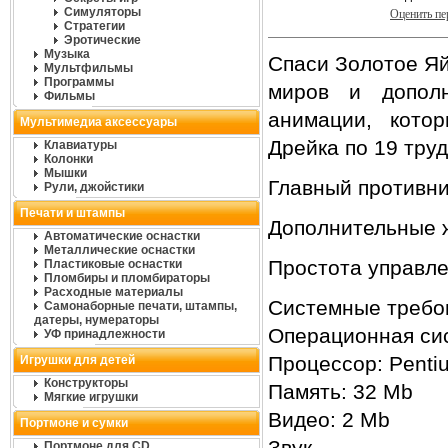
Симуляторы
Оценить п
Стратегии
Эротические
Музыка
Спаси Золотое Яй
Мультфильмы
Программы
миров и дополн
Фильмы
анимации, кото
Мультимедиа аксессуары
Дрейка по 19 тру
Клавиатуры
Колонки
Мышки
Главный противни
Рули, джойстики
Печати и штампы
Дополнительные ж
Автоматические оснастки
Металлические оснастки
Простота управл
Пластиковые оснастки
Пломбиры и пломбираторы
Расходные материалы
Системные требо
Самонаборные печати, штампы,
датеры, нумераторы
Операционная сис
УФ принадлежности
Процессор: Penti
Игрушки для детей
Конструкторы
Память: 32 Mb
Мягкие игрушки
Видео: 2 Mb
Портмоне и сумки
Звук
Портмоне для CD