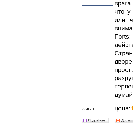
врага
что у
или 
вним
Forts
дейст
Стра
двор
прос
разру
терпе
думай
цена:
рейтинг