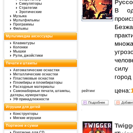
Руссо
Симуляторы
Стратегии
В од
Эротические
Музыка
про
Мультфильмы
Программы
Безжа
Фильмы
прак
Мультимедиа аксессуары
множ
Клавиатуры
Колонки
угр
Мышки
Рули, джойстики
челов
Печати и штампы
силу 
Автоматические оснастки
Металлические оснастки
город
Пластиковые оснастки
Пломбиры и пломбираторы
Расходные материалы
цена:
Самонаборные печати, штампы,
рейтинг
датеры, нумераторы
УФ принадлежности
Игрушки для детей
Конструкторы
Мягкие игрушки
Twigg
Портмоне и сумки
Портмоне для CD