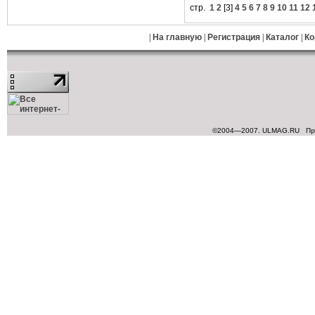
стр.
1
2
[
3
]
4
5
6
7
8
9
10
11
12
|
На главную
|
Регистрация
|
Каталог
|
Ко
©2004—2007. ULMAG.RU
Пр