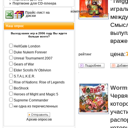
"Twig
Портмоне для CD-плеера
игра
компьютерные
Прайс-лист на
между
диски
Смысл
Наш опрос
вылуп
Выход каких игр в 2006 году Вы ждете
больше всего?
враже
HellGate London
Duke Nukem Forever
цена:
рейтинг
Unreal Tournament 2007
Gears of War
Elder Scrolls IV Oblivion
S.T.A.L.K.E.R.
Rise of Nations: Rise of Legends
Worms
BioShock
Heroes of Might and Magic 5
Черв
Supreme Commander
котор
ни одна из перечисленных
учас
распо
Архив опросов
кото