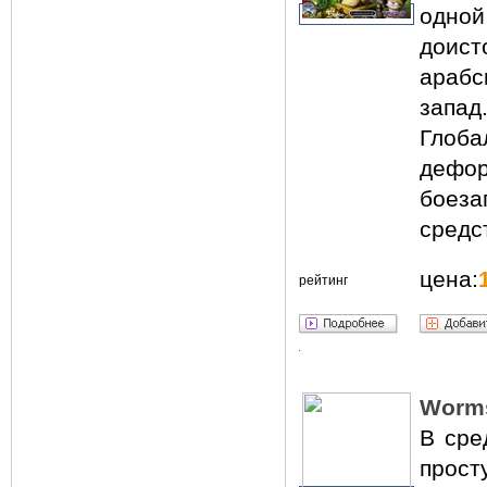
одно
доис
араб
запад
Глоб
дефо
боеза
средс
цена:
рейтинг
Worms
В сре
прост