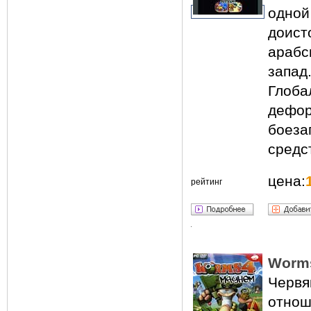
одно
доис
араб
запад
Глоб
дефо
боеза
средс
цена:
рейтинг
Worms
Червя
отнош