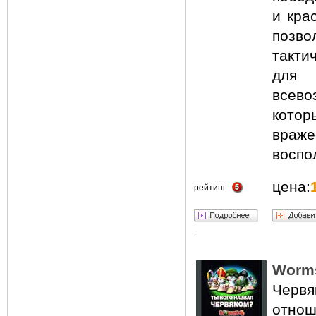
и кра
позв
такти
для 
всев
кото
вра
воспо
цена:
рейтинг
Worms
Червя
отнош