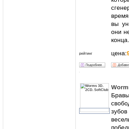
сгене
время
вы ун
они н
конца
цена:
рейтинг
Worms
Бравы
своб
зубов
весел
побед