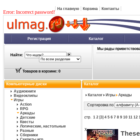
|
|
|
|
На главную
Корзина
Контакты
Error: Incorrect password!
Регистрация
Каталог
Мы рады приветствова
Найти:
Товаров в корзине: 0
Компьютерные диски
Каталог
Аудиокниги
Каталог
Игры
Аркады
Видеоклипы
Игры
Action
Сортировка по
RPG
Аркады
стр.
1
2
[
3
]
4
5
6
7
8
9
10
11
12
Детские
Квесты
Логические, настольные
Разные
Thes
Сборники
Секреты игр