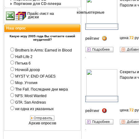
Портмоне для CD-плеера
Пароли и 
компьютерные
Прайс-лист на
диски
Наш опрос
Какую игру 2005 года Вы считаете самой
цена:
72
ру
рейтинг
неудачной?
Brothers In Arms: Earned in Blood
Half-Life 2
Петька 6
Ночной дозор
Секреты и
MYST V: END OF AGES
Пароли и 
Мор. Утопия
The Fall. Последние дни мира
NFS: Most Wanted
GTA: San Andreas
ни одна из указанных
цена:
72
ру
рейтинг
Архив опросов