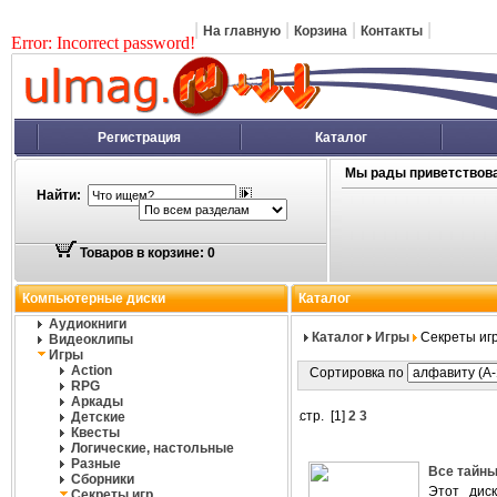
|
|
|
|
На главную
Корзина
Контакты
Error: Incorrect password!
Регистрация
Каталог
Мы рады приветствова
Найти:
Товаров в корзине: 0
Компьютерные диски
Каталог
Аудиокниги
Каталог
Игры
Секреты иг
Видеоклипы
Игры
Action
Сортировка по
RPG
Аркады
стр. [
1
]
2
3
Детские
Квесты
Логические, настольные
Разные
Все тайны
Сборники
Этот дис
Секреты игр