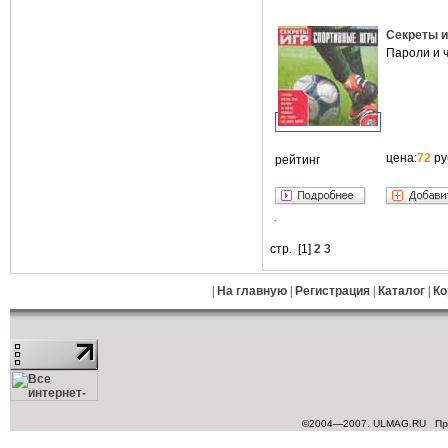
Секреты и
Пароли и 
цена:
72
ру
рейтинг
стр. [
1
]
2
3
|
На главную
|
Регистрация
|
Каталог
|
Ко
©2004—2007. ULMAG.RU
Пр