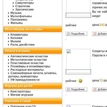
Симуляторы
справочна
Стратегии
горячих н
Эротические
Вы не най
Музыка
нигде!
Мультфильмы
Программы
Фильмы
цена:
243
р
рейтинг
Мультимедиа аксессуары
Клавиатуры
Колонки
Мышки
Рули, джойстики
Печати и штампы
Секреты и
Пароли и 
Автоматические оснастки
Металлические оснастки
Пластиковые оснастки
Пломбиры и пломбираторы
Расходные материалы
Самонаборные печати, штампы,
датеры, нумераторы
УФ принадлежности
цена:
72
ру
рейтинг
Игрушки для детей
Конструкторы
Мягкие игрушки
Портмоне и сумки
Портмоне для CD
Секреты и