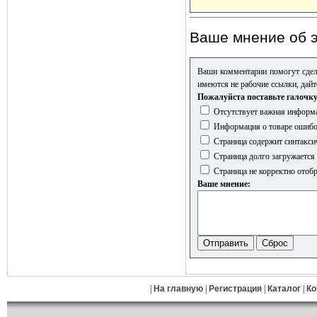
Ваше мнение об э
Ваши комментарии помогут сдел
имеются не рабочие ссылки, дайт
Пожалуйста поставьте галочку
Отсутствует важная информа
Информация о товаре ошиб
Страница содержит синтакси
Страница долго загружается
Страница не корректно отобр
Ваше мнение:
|
На главную
|
Регистрация
|
Каталог
|
Ко