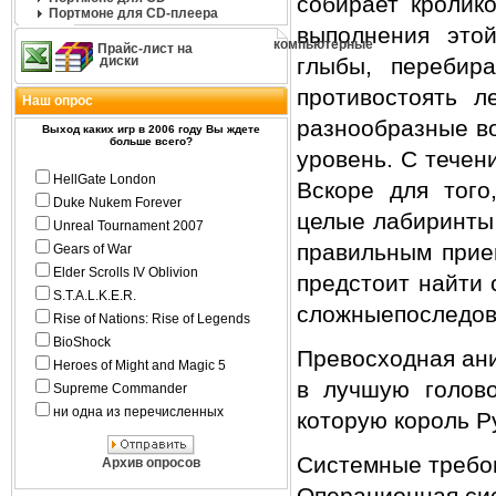
собирает кролико
Портмоне для CD-плеера
выполнения это
компьютерные
Прайс-лист на
диски
глыбы, перебира
противостоять л
Наш опрос
разнообразные в
Выход каких игр в 2006 году Вы ждете
больше всего?
уровень. С течен
HellGate London
Вскоре для того
Duke Nukem Forever
целые лабиринты 
Unreal Tournament 2007
правильным прие
Gears of War
Elder Scrolls IV Oblivion
предстоит найти 
S.T.A.L.K.E.R.
сложныепоследов
Rise of Nations: Rise of Legends
BioShock
Превосходная ани
Heroes of Might and Magic 5
в лучшую голово
Supreme Commander
ни одна из перечисленных
которую король Р
Системные требо
Архив опросов
Операционная си