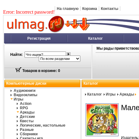
|
|
|
|
На главную
Корзина
Контакты
Error: Incorrect password!
Регистрация
Каталог
Мы рады приветствова
Найти:
Товаров в корзине: 0
Компьютерные диски
Каталог
Аудиокниги
Каталог
Игры
Аркады
Видеоклипы
Игры
Action
Мале
RPG
Аркады
Детские
Квесты
Логические, настольные
Разные
Сборники
Издатель
Секреты игр