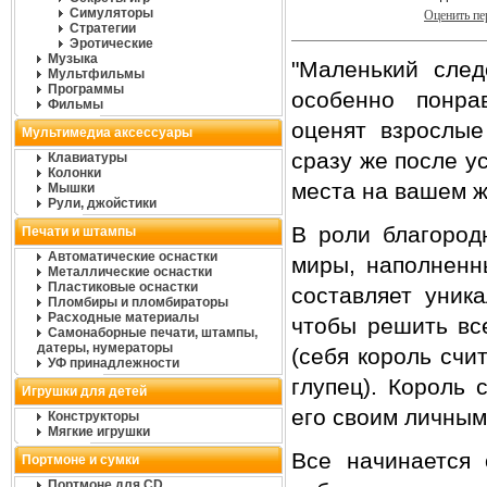
Симуляторы
Оценить п
Стратегии
Эротические
Музыка
"Маленький след
Мультфильмы
Программы
особенно понра
Фильмы
оценят взрослые
Мультимедиа аксессуары
сразу же после у
Клавиатуры
Колонки
места на вашем ж
Мышки
Рули, джойстики
В роли благород
Печати и штампы
Автоматические оснастки
миры, наполненн
Металлические оснастки
Пластиковые оснастки
составляет уник
Пломбиры и пломбираторы
Расходные материалы
чтобы решить вс
Самонаборные печати, штампы,
датеры, нумераторы
(себя король счи
УФ принадлежности
глупец). Король 
Игрушки для детей
его своим личным
Конструкторы
Мягкие игрушки
Все начинается 
Портмоне и сумки
Портмоне для CD