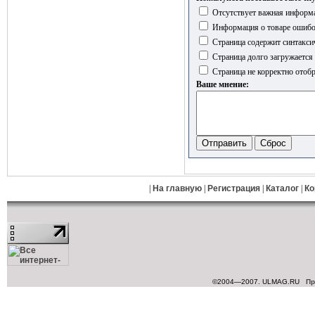
Отсутствует важная информа
Информация о товаре ошиб
Страница содержит синтакси
Страница долго загружается
Страница не корректно отобр
Ваше мнение:
|
На главную
|
Регистрация
|
Каталог
|
Ко
©2004—2007. ULMAG.RU
Пр