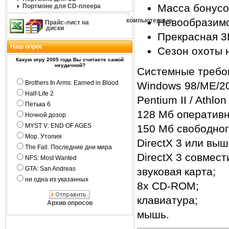
Масса бонусо
Портмоне для CD-плеера
Невообразимо
компьютерные
Прайс-лист на
диски
Прекрасная 3
Наш опрос
Сезон охоты н
Какую игру 2005 года Вы считаете самой
неудачной?
Cистемные требо
Brothers In Arms: Earned in Blood
Windows 98/ME/2
Half-Life 2
Pentium II / Athlo
Петька 6
128 Мб оперативн
Ночной дозор
MYST V: END OF AGES
150 Мб свободног
Мор. Утопия
DirectX 3 или выш
The Fall. Последние дни мира
DirectX 3 совмес
NFS: Most Wanted
GTA: San Andreas
звуковая карта;
ни одна из указанных
8x CD-ROM;
клавиатура;
Архив опросов
мышь.