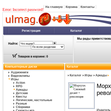
|
|
|
|
На главную
Корзина
Контакты
Error: Incorrect password!
Регистрация
Каталог
Мы рады приветствова
Найти:
Товаров в корзине: 0
Компьютерные диски
Каталог
Аудиокниги
Каталог
Игры
Аркады
Видеоклипы
Игры
Action
Морх
RPG
Аркады
рево
Детские
Квесты
Логические, настольные
Разные
Сборники
Издатель
Секреты игр