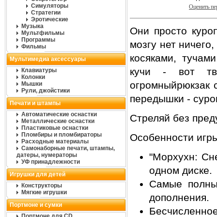
Симуляторы
Оценить п
Стратегии
Эротические
Музыка
Они просто куроп
Мультфильмы
Программы
мозгу нет ничего,
Фильмы
косяками, тучам
Мультимедиа аксессуары
кучи - вот тв
Клавиатуры
Колонки
огромныйрюкзак с
Мышки
Рули, джойстики
передышки - суро
Печати и штампы
Автоматические оснастки
Стреляй без пред
Металлические оснастки
Пластиковые оснастки
Пломбиры и пломбираторы
Особенности игры
Расходные материалы
Самонаборные печати, штампы,
"Морхухн: Сн
датеры, нумераторы
УФ принадлежности
одном диске.
Игрушки для детей
Самые полны
Конструкторы
Мягкие игрушки
дополнения.
Портмоне и сумки
Бесчисленное
Портмоне для CD