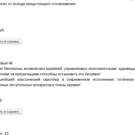
исит от исхода предстоящего столкновения.
уб.
соБит-М
и! Миллионы космических кораблей, управляемых инопланетными чудовищам
отники за пришельцами способны остановить это безумие!
льнейший классический скроллер в современном исполнении: отличная
зных летательных аппаратов и тонны оружия!
б.
s. 1С