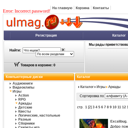
|
|
|
|
На главную
Корзина
Контакты
Error: Incorrect password!
Регистрация
Каталог
Мы рады приветствова
Найти:
Товаров в корзине: 0
Компьютерные диски
Каталог
Аудиокниги
Каталог
Игры
Аркады
Видеоклипы
Игры
Action
Сортировка по
RPG
Аркады
стр.
1
[
2
]
3
4
5
6
7
8
9
10
11
12
Детские
Квесты
Логические, настольные
Разные
Excalibug
Сборники
Добро пож
Секреты игр