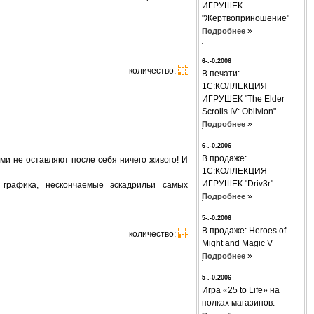
ИГРУШЕК
"Жертвоприношение"
»
Подробнее
6-.-0.2006
количество:
В печати:
1С:КОЛЛЕКЦИЯ
ИГРУШЕК "The Elder
Scrolls IV: Oblivion"
»
Подробнее
6-.-0.2006
В продаже:
и не оставляют после себя ничего живого! И
1С:КОЛЛЕКЦИЯ
ИГРУШЕК "Driv3r"
 графика, нескончаемые эскадрильи самых
»
Подробнее
5-.-0.2006
В продаже: Hеroes of
количество:
Might and Magic V
»
Подробнее
5-.-0.2006
Игра «25 to Life» на
полках магазинов.