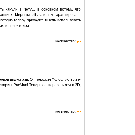
ть канули в Лету… в основном потому, что
танциях. Мирным обывателям гарантирована
светлую голову приходит мысль использовать
их телезрителей.
количество:
игровой индустрии. Он пережил Холодную Войну
товарищ PacMan! Теперь он переселился в 3D,
количество: