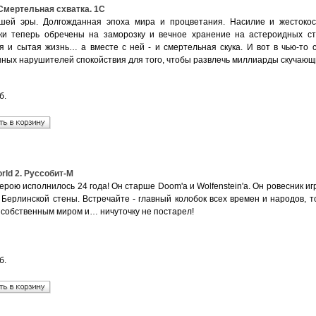
Смертельная схватка. 1С
шей эры. Долгожданная эпоха мира и процветания. Насилие и жестокос
ки теперь обречены на заморозку и вечное хранение на астероидных с
я и сытая жизнь… а вместе с ней - и смертельная скука. И вот в чью-то 
ных нарушителей спокойствия для того, чтобы развлечь миллиарды скучающ
б.
rld 2. Руссобит-М
ерою исполнилось 24 года! Он старше Doom'а и Wolfenstein'а. Он ровесник 
 Берлинской стены. Встречайте - главный колобок всех времен и народов, 
 собственным миром и… ничуточку не постарел!
б.