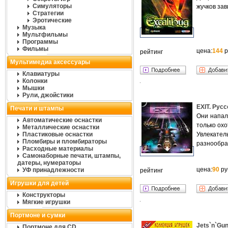
Симуляторы
жучков зав
Стратегии
Эротические
Музыка
Мультфильмы
Программы
Фильмы
цена:
144
р
рейтинг
Мультимедиа аксессуары
Клавиатуры
Колонки
Мышки
Рули, джойстики
EXIT. Рус
Печати и штампы
Они напал
Автоматические оснастки
только ох
Металлические оснастки
Пластиковые оснастки
Увлекате
Пломбиры и пломбираторы
разнообра
Расходные материалы
Самонаборные печати, штампы,
датеры, нумераторы
цена:
90
ру
УФ принадлежности
рейтинг
Игрушки для детей
Конструкторы
Мягкие игрушки
Портмоне и сумки
Jets`n`Gun
Портмоне для CD