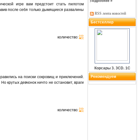
»
Подробнее
ической игре вам предстоит стать пилотом
ставив после себя только дымящиеся развалины
RSS лента новостей
Бестселлер
количество:
Корсары 3. 3CD. 1С
Рекомендуем
равились на поиски сокровищ и приключений.
Но крутых девчонок ничто не остановит, враги
количество: