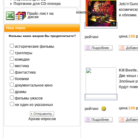
Портмоне для CD-плеера
Jets’n’Gu
космическо
компьютерные
Прайс-лист на
и обломки.
диски
Наш опрос
Фильмы каких жанров Вы предпочитаете?
цена:
108
р
рейтинг
исторические фильмы
триллеры
комедии
мистика
Kill Beetl
фантастика
Две юных 
боевики
Злобные ро
документальное кино
будут пове
драмы
фильмы ужасов
ни один из указанных
цена:
108
р
рейтинг
Архив опросов