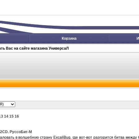
Корзина
И
ть Вас на сайте магазина УниверсаЛ
13
14
15
16
. 2CD. РуссоБит-М
аловать в волшебную страну ExcaliBug, где вот-вот разгорится битва межд