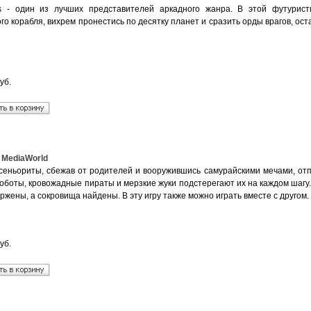
ns - один из лучших представителей аркадного жанра. В этой футурист
го корабля, вихрем пронестись по десятку планет и сразить орды врагов, о
уб.
e. MediaWorld
сеньориты, сбежав от родителей и вооружившись самурайскими мечами, отп
боты, кровожадные пираты и мерзкие жуки подстерегают их на каждом шагу. 
ржены, а сокровища найдены. В эту игру также можно играть вместе с другом.
уб.