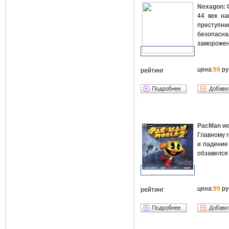
Nexagon: 
44 век на
преступни
безопасна
заморожен
цена:
99
ру
рейтинг
PacMan wo
Главному г
и падение
обзавелся
цена:
99
ру
рейтинг