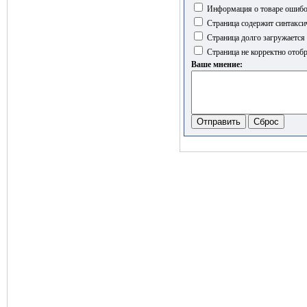
Информация о товаре ошиб
Страница содержит синтакси
Страница долго загружается
Страница не корректно отобр
Ваше мнение: