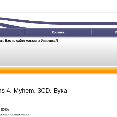
Корзина
И
ть Вас на сайте магазина УниверсаЛ
s 4. Myhem. 3CD. Бука
:
БУКА
ервым
,
Оставить отзыв