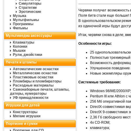
Симуляторы
Стратегии
Червяки получат возможность 
Эротические
Поля битв стали еще больше!
Музыка
Мультфильмы
В однопользовательском режим
Программы
из одиночной игры будут дост
Фильмы
Итак, червяки снова в деле, 
Мультимедиа аксессуары
Клавиатуры
Особенности игры:
Колонки
Мышки
25 однопользовательски
Рули, джойстики
Полностью трехмерный 
Печати и штампы
Возможность деформаци
Улучшенное поведение 
Автоматические оснастки
Металлические оснастки
Новые экземпляры оруж
Пластиковые оснастки
Пломбиры и пломбираторы
Системные требования:
Расходные материалы
Самонаборные печати, штампы,
Windows 98/ME/2000/XР
датеры, нумераторы
Pentium III или Athlon с 
УФ принадлежности
256 Мб оперативной па
Игрушки для детей
DirectX-совместимая ви
Конструкторы
DirectX 9-совместимая з
Мягкие игрушки
2,36 Гб свободного мест
4x CD-ROM;
Портмоне и сумки
клавиатура;
Портмоне для CD