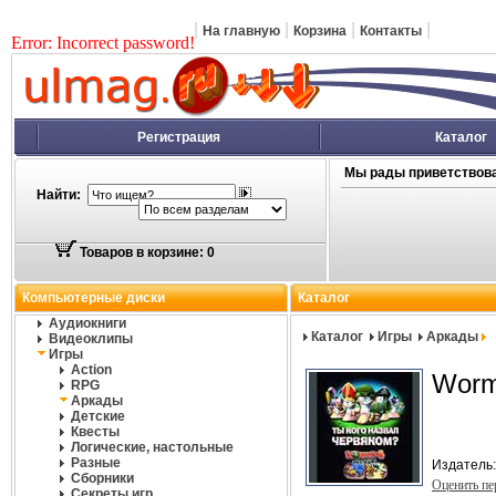
|
|
|
|
На главную
Корзина
Контакты
Error: Incorrect password!
Регистрация
Каталог
Мы рады приветствова
Найти:
Товаров в корзине: 0
Компьютерные диски
Каталог
Аудиокниги
Каталог
Игры
Аркады
Видеоклипы
Игры
Action
Worm
RPG
Аркады
Детские
Квесты
Логические, настольные
Разные
Издатель
Сборники
Оценить п
Секреты игр