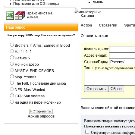
мышь.
Портмоне для CD-плеера
компьютерные
Прайс-лист на
Каталог
диски
Action
Стратегии
Эроти
Наш опрос
Какую игру 2005 года Вы считаете лучшей?
Оставить отзыв
Brothers In Arms: Earned in Blood
Фамилия, имя:
Half-Life 2
Адрес e-mail:
Петька 6
Страна/Город:
Ночной дозор
Текст:
(отзыв будет опубликован 
MYST V: END OF AGES
Мор. Утопия
The Fall. Последние дни мира
NFS: Most Wanted
GTA: San Andreas
ни одна из перечисленных
Ваше мнение об этой страниц
Архив опросов
Ваши комментарии помогут сделат
Пожалуйста поставьте галочку
Отсутствует важная информа