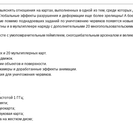
выяснять отношения на картах, выполненных в одной из тем, среди которых д
 Глобальные эффекты разрушения и деформации еще более зрелищны! А бое
е помимо поднадоевших заданий по уничтожению червяков появятся новые ц
упны и в мультиплеере наряду с дополнительными 20 многопользовательскими
вместе с умопомрачительным геймплеем, сногсшибательным арсеналом и велико
х и 20 мультиплерных карт.
движок.
и объектов и поверхности.
камеры и доработанные эффекты анимации.
ия для уничтожения червяков.
;
частотой 1 ГГц;
мяти;
деокарта;
вуковая карта;
а на жестком диске;