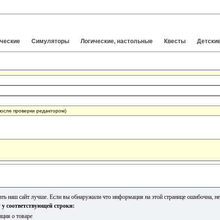
ческие
Симуляторы
Логические, настольные
Квесты
Детски
после проверки редактором)
е
ь наш сайт лучше. Если вы обнаружили что информация на этой странице ошибочна, не 
 у соответствующей строки:
ция о товаре