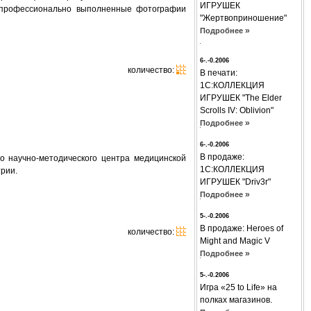
ИГРУШЕК
е, профессионально выполненные фотографии
"Жертвоприношение"
»
Подробнее
6-.-0.2006
количество:
В печати:
1С:КОЛЛЕКЦИЯ
ИГРУШЕК "The Elder
Scrolls IV: Oblivion"
»
Подробнее
6-.-0.2006
В продаже:
 научно-методического центра медицинской
1С:КОЛЛЕКЦИЯ
трии.
ИГРУШЕК "Driv3r"
»
Подробнее
5-.-0.2006
В продаже: Hеroes of
количество:
Might and Magic V
»
Подробнее
5-.-0.2006
Игра «25 to Life» на
полках магазинов.