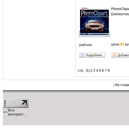
PhotoClip
Библиотек
цена:
90
ру
рейтинг
стр. [
1
]
2
3
4
5
6
7
8
|
На глав