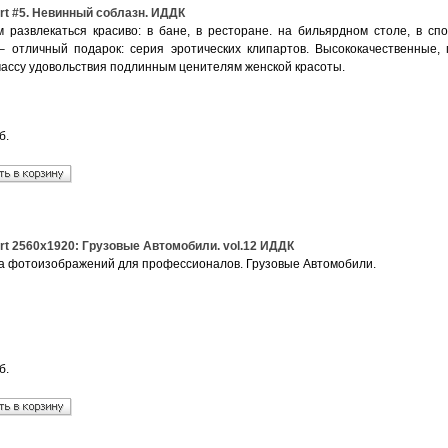
art #5. Невинный соблазн. ИДДК
 развлекаться красиво: в бане, в ресторане. на бильярдном столе, в сп
 – отличный подарок: серия эротических клипартов. Высококачественны
массу удовольствия подлинным ценителям женской красоты.
б.
art 2560x1920: Грузовые Автомобили. vol.12 ИДДК
а фотоизображений для профессионалов. Грузовые Автомобили.
б.