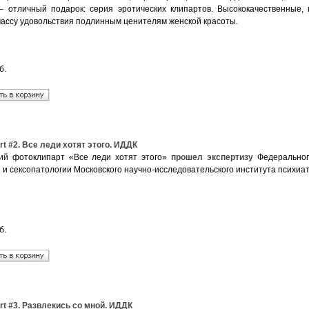
 – отличный подарок: серия эротических клипартов. Высококачественны
массу удовольствия подлинным ценителям женской красоты.
б.
rt #2. Все леди хотят этого. ИДДК
ий фотоклипарт «Все леди хотят этого»
прошел экспертизу
Федерального
 и сексопатологии Московского научно-исследовательского института психиа
б.
rt #3. Развлекись со мной. ИДДК