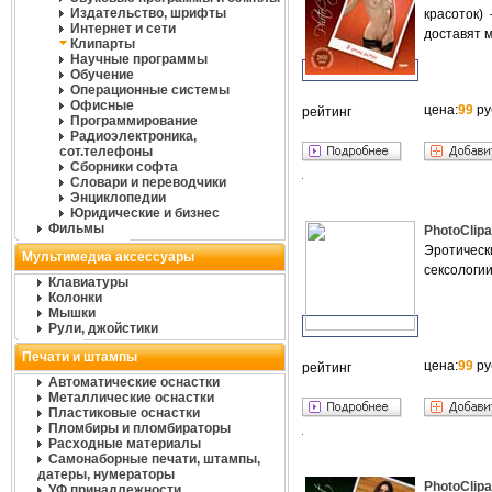
Издательство, шрифты
красоток)
Интернет и сети
доставят 
Клипарты
Научные программы
Обучение
Операционные системы
Офисные
цена:
99
ру
рейтинг
Программирование
Радиоэлектроника,
сот.телефоны
Сборники софта
Словари и переводчики
Энциклопедии
Юридические и бизнес
Фильмы
PhotoClipa
Эротическ
Мультимедиа аксессуары
сексологии
Клавиатуры
Колонки
Мышки
Рули, джойстики
Печати и штампы
цена:
99
ру
рейтинг
Автоматические оснастки
Металлические оснастки
Пластиковые оснастки
Пломбиры и пломбираторы
Расходные материалы
Самонаборные печати, штампы,
датеры, нумераторы
PhotoClipa
УФ принадлежности