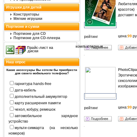
Любителям
Игрушки для детей
красоток)
Конструкторы
доставят 
Мягкие игрушки
Портмоне и сумки
Портмоне для CD
цена:
99
ру
рейтинг
Портмоне для CD-плеера
компьютерные
Прайс-лист на
диски
Наш опрос
PhotoClip
Какие аксессуары Вы хотели бы приобрести
для своего мобильного телефона?
Эротическ
сексологи
гарнитура hands-free
изображен
дата-кабель
дополнительный аккумулятор
карту расширения памяти
цена:
99
ру
рейтинг
чехол, кобуру, ремешок
автомобильное зарядное
устройство
мульти-симкарта (на несколько
номеров)