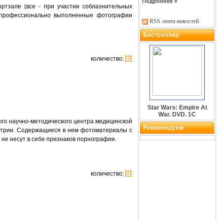
»
Подробнее
ортзале (все - при участии соблазнительных
е, профессионально выполненные фотографии
RSS лента новостей
Бестселлер
количество:
Star Wars: Empire At
War. DVD. 1C
го научно-методического центра медицинской
Рекомендуем
хиатрии. Содержащиеся в нем фотоматериалы с
не несут в себе признаков порнографии.
количество: