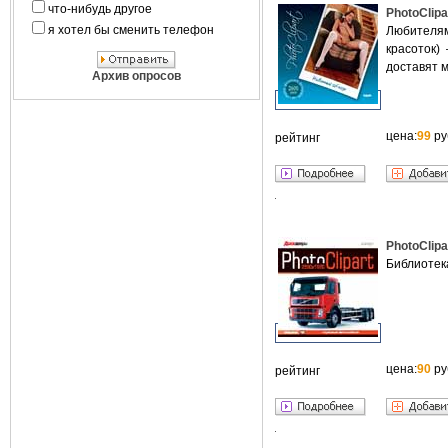
что-нибудь другое
PhotoClip
я хотел бы сменить телефон
Любителям
красоток)
доставят 
Архив опросов
цена:
99
ру
рейтинг
PhotoClip
Библиотек
цена:
90
ру
рейтинг