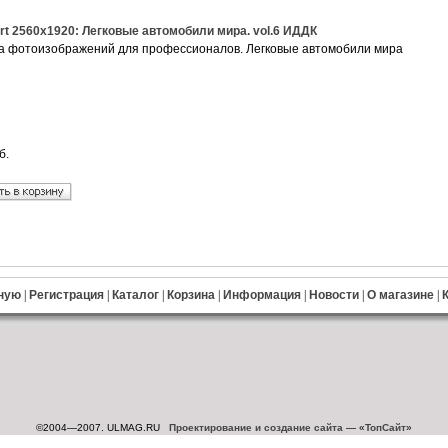
art 2560x1920: Легковые автомобили мира. vol.6 ИДДК
а фотоизображений для профессионалов. Легковые автомобили мира
б.
ную
|
Регистрация
|
Каталог
|
Корзина
|
Информация
|
Новости
|
О магазине
|
©2004—2007. ULMAG.RU
Проектирование и создание сайта
— «
ТопСайт
»