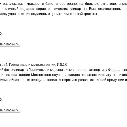
 развлекаться красиво: в бане, в ресторане, на бильярдном столе, в сп
 - отличный подарок: серия эротических клипартов. Высококачественны
массу удовольствия подлинным ценителям женской красоты.
б.
art #4. Горничные и медсестрички. ИДДК
ий фотоклипарт «Горничные и медсестрички» прошел экспертизу Федерально
и и сексопатологии Московского научно-исследовательского института пси
иями обнаженных женщин относятся к эротико-развлекательной продукции и 
б.