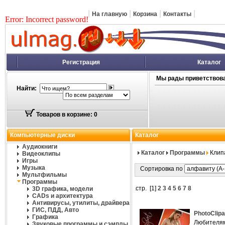
|
|
|
|
На главную
Корзина
Контакты
Error: Incorrect password!
Регистрация
Каталог
Мы рады приветствова
Найти:
Товаров в корзине: 0
Компьютерные диски
Каталог
Аудиокниги
Каталог
Программы
Клип
Видеоклипы
Игры
Музыка
Сортировка по
Мультфильмы
Программы
стр. [
1
]
2
3
4
5
6
7
8
3D графика, модели
CADs и архитектура
Антивирусы, утилиты, драйвера
ГИС, ПДД, Авто
PhotoClipa
Графика
Любителям
Звуковые программы и сэмплы