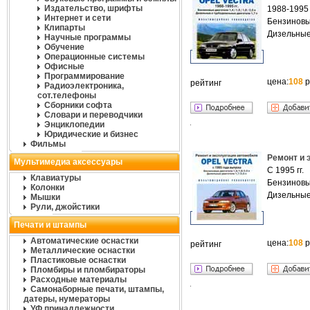
Издательство, шрифты
1988-1995 г
Интернет и сети
Бензиновые
Клипарты
Дизельные
Научные программы
Обучение
Операционные системы
Офисные
Программирование
цена:
108
р
рейтинг
Радиоэлектроника,
сот.телефоны
Сборники софта
Словари и переводчики
Энциклопедии
Юридические и бизнес
Фильмы
Ремонт и э
Мультимедиа аксессуары
C 1995 гг.
Клавиатуры
Бензиновые
Колонки
Дизельные 
Мышки
Рули, джойстики
Печати и штампы
Автоматические оснастки
цена:
108
р
рейтинг
Металлические оснастки
Пластиковые оснастки
Пломбиры и пломбираторы
Расходные материалы
Самонаборные печати, штампы,
датеры, нумераторы
УФ принадлежности