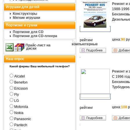
Ремонт и 
Игрушки для детей
1988-1996 г
Конструкторы
Бензиновые
Мягкие игрушки
Дизельные 
Портмоне и сумки
Портмоне для CD
Портмоне для CD-плеера
цена:
90
ру
рейтинг
компьютерные
Прайс-лист на
диски
Наш опрос
Какой фирмы Ваш мобильный телефон?
Ремонт и 
Alcatel
С 1996 год
Бензиновы
Benefon
Турбодизе
Ericsson
Fly
LG
Motorola
цена:
108
р
рейтинг
Nokia
Panasonic
Pantech