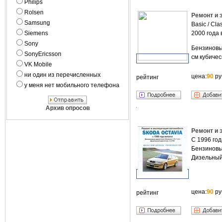
Philips
Rolsen
Ремонт и 
Samsung
Basic / Cla
Siemens
2000 года 
Sony
Бензиновы
SonyEricsson
см кубичес
VK Mobile
ни один из перечисленных
цена:
90
ру
рейтинг
у меня нет мобильного телефона
Архив опросов
Ремонт и 
С 1996 год
Бензиновые
Дизельный 
цена:
90
ру
рейтинг