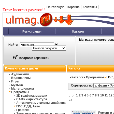
|
|
|
|
На главную
Корзина
Контакты
Error: Incorrect password!
Регистрация
Каталог
Мы рады приветствова
Найти:
Товаров в корзине: 0
Компьютерные диски
Каталог
Аудиокниги
Каталог
Программы
ГИС,
Видеоклипы
Игры
Музыка
Сортировка по
Мультфильмы
Программы
стр.
1
2
3
4
5
6
7
8
9
10
11
12
3D графика, модели
CADs и архитектура
23
Антивирусы, утилиты, драйвера
ГИС, ПДД, Авто
Графика
Ремонт и э
Звуковые программы и сэмплы