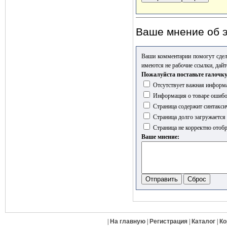
Ваше мнение об э
Ваши комментарии помогут сдел
имеются не рабочие ссылки, дайт
Пожалуйста поставьте галочку
Отсутствует важная информа
Информация о товаре ошиб
Страница содержит синтакси
Страница долго загружается
Страница не корректно отобр
Ваше мнение:
|
На главную
|
Регистрация
|
Каталог
|
Ко