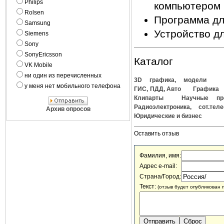
Philips
компьютером
Rolsen
Программа дл
Samsung
Устройство дл
Siemens
Sony
SonyEricsson
Каталог
VK Mobile
ни один из перечисленных
3D графика, модели
у меня нет мобильного телефона
ГИС, ПДД, Авто
Графика
Клипарты
Научные пр
Радиоэлектроника, сот.тел
Архив опросов
Юридические и бизнес
Оставить отзыв
Фамилия, имя:
Адрес e-mail:
Страна/Город:
Текст:
(отзыв будет опубликован 