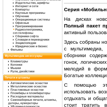
Издательство, шрифты
Интернет и сети
Серия «Мобильн
Клипарты
Научные программы
Обучение
На дисках нов
Операционные системы
Офисные
Полный пакет п
Программирование
Радиоэлектроника,
активный пользов
сот.телефоны
Сборники софта
Словари и переводчики
Здесь собраны н
Энциклопедии
Юридические и бизнес
с мультимедиа, 
Фильмы
сборники содерж
Мультимедиа аксессуары
гонок, логически
Клавиатуры
Колонки
мелодий в форм
Мышки
Рули, джойстики
Богатые коллекци
Печати и штампы
Автоматические оснастки
С помощью эт
Металлические оснастки
Пластиковые оснастки
использовать воз
Пломбиры и пломбираторы
Расходные материалы
отдыхать и общат
Самонаборные печати, штампы,
датеры, нумераторы
стоит тратить 
УФ принадлежности