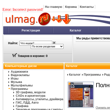
|
|
|
|
На главную
Корзина
Контакты
Error: Incorrect password!
Регистрация
Каталог
Мы рады приветствова
Найти:
Товаров в корзине: 0
Компьютерные диски
Каталог
Аудиокниги
Каталог
Программы
Рад
Видеоклипы
Игры
Музыка
Полн
Мультфильмы
Программы
3D графика, модели
CADs и архитектура
Антивирусы, утилиты, драйвера
ГИС, ПДД, Авто
Графика
Оценить п
Звуковые программы и сэмплы