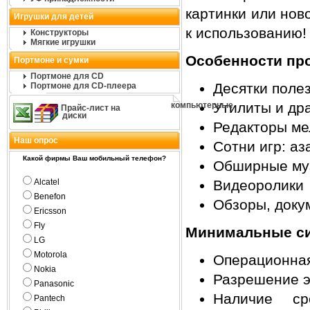
картинки или нов
Игрушки для детей
к использованию!
Конструкторы
Мягкие игрушки
Особенности про
Портмоне и сумки
Портмоне для CD
Десятки поле
Портмоне для CD-плеера
Утилиты и др
компьютерные
Прайс-лист на
диски
Редакторы ме
Наш опрос
Сотни игр: аз
Какой фирмы Ваш мобильный телефон?
Обширные муз
Alcatel
Видеоролики
Benefon
Обзоры, доку
Ericsson
Fly
Минимальные си
LG
Motorola
Операционная
Nokia
Разрешение э
Panasonic
Наличие ср
Pantech