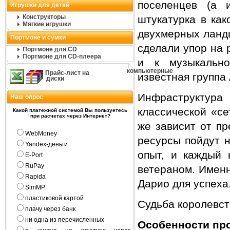
поселенцев (а 
Игрушки для детей
Конструкторы
штукатурка в как
Мягкие игрушки
двухмерных ланд
Портмоне и сумки
сделали упор на 
Портмоне для CD
Портмоне для CD-плеера
и к музыкально
компьютерные
Прайс-лист на
известная группа
диски
Инфраструктура
Наш опрос
классической «се
Какой платежной системой Вы пользуетесь
при расчетах через Интернет?
же зависит от пр
WebMoney
ресурсы пойдут 
Yandex-деньги
опыт, и каждый 
E-Port
RuPay
ветераном. Именн
Rapida
Дарио для успеха
SimMP
пластиковой картой
Судьба королевст
плачу через банк
ни одна из перечисленных
Особенности про