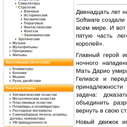
Симуляторы
Стратегии
Двенадцать лет н
Военные
Исторические
Software создали 
Космические
Пошаговые
всем мире. И вот
Фантастические
Фэнтэзи
пятую часть лег
Экономические
Эротические
королей».
Музыка
Мультфильмы
Программы
Главный герой и
Фильмы
ночного нападен
Мультимедиа аксессуары
Клавиатуры
Мать Дарио умира
Колонки
Мышки
Гелиасе и пере
Рули, джойстики
принадлежности
Печати и штампы
задача: доказа
Автоматические оснастки
Металлические оснастки
объединить разр
Пластиковые оснастки
Пломбиры и пломбираторы
вернуть в свою с
Расходные материалы
Самонаборные печати, штампы,
датеры, нумераторы
Новый движок иг
УФ принадлежности