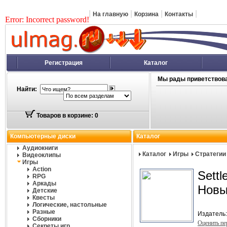
|
|
|
|
На главную
Корзина
Контакты
Error: Incorrect password!
Регистрация
Каталог
Мы рады приветствова
Найти:
Товаров в корзине: 0
Компьютерные диски
Каталог
Аудиокниги
Каталог
Игры
Стратегии
Видеоклипы
Игры
Action
Sett
RPG
Аркады
Новы
Детские
Квесты
Логические, настольные
Разные
Издатель
Сборники
Оценить п
Секреты игр