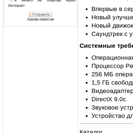
я ничего не покупаю через
Интернет
Впервые в сер
Новый улучш
Архив опросов
Новый движок
Саундтрек с 
Системные треб
Операционная
Процессор Pen
256 МБ опера
1,5 ГБ свобод
Видеоадаптер
DirectX 9.0с
Звуковое устр
Устройство д
Каталог