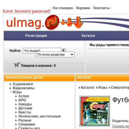
|
|
|
|
На главную
Корзина
Контакты
Error: Incorrect password!
Регистрация
Каталог
Мы рады приветствова
Найти:
Товаров в корзине: 0
Компьютерные диски
Каталог
Аудиокниги
Каталог
Игры
Симулято
Видеоклипы
Игры
Action
Футб
RPG
Аркады
Детские
Квесты
Логические, настольные
Разные
Издатель
Сборники
Оценить п
Секреты игр