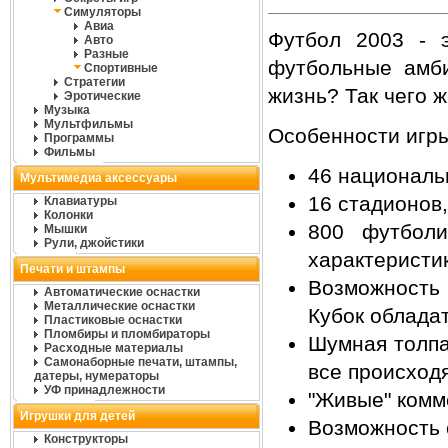
Симуляторы
Авиа
Футбол 2003 - э
Авто
Разные
футбольные амби
Спортивные
Стратегии
жизнь? Так чего 
Эротические
Музыка
Мультфильмы
Особенности игр
Программы
Фильмы
46 националь
Мультимедиа аксессуары
16 стадионов
Клавиатуры
Колонки
800 футболи
Мышки
Рули, джойстики
характеристик
Печати и штампы
Возможность 
Автоматические оснастки
Металлические оснастки
Кубок обладат
Пластиковые оснастки
Пломбиры и пломбираторы
Шумная толпа
Расходные материалы
Самонаборные печати, штампы,
все происход
датеры, нумераторы
УФ принадлежности
"Живые" комм
Игрушки для детей
Возможность 
Конструкторы