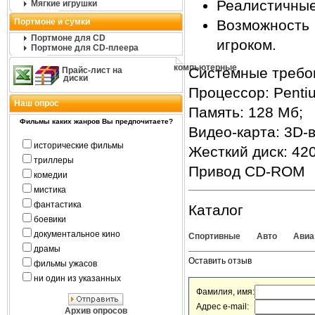
Реалистичные
Мягкие игрушки
Портмоне и сумки
Возможность 
Портмоне для CD
игроком.
Портмоне для CD-плеера
компьютерные
Системные требо
Прайс-лист на
диски
Процессор: Penti
Наш опрос
Память: 128 Мб;
Фильмы каких жанров Вы предпочитаете?
Видео-карта: 3D-
исторические фильмы
Жесткий диск: 42
триллеры
Привод CD-ROM
комедии
мистика
фантастика
Каталог
боевики
документальное кино
Спортивные
Авто
Авиа
драмы
Оставить отзыв
фильмы ужасов
ни один из указанных
Фамилия, имя:
Адрес e-mail:
Архив опросов