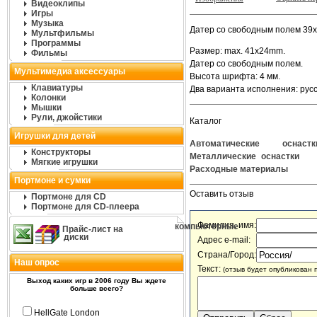
Видеоклипы
Игры
Музыка
Датер со свободным полем 39х
Мультфильмы
Программы
Размер: max. 41x24mm.
Фильмы
Датер со свободным полем.
Мультимедиа аксессуары
Высота шрифта: 4 мм.
Клавиатуры
Два варианта исполнения: рус
Колонки
Мышки
Рули, джойстики
Каталог
Игрушки для детей
Автоматические оснастк
Конструкторы
Металлические оснастки
Мягкие игрушки
Расходные материалы
Портмоне и сумки
Оставить отзыв
Портмоне для CD
Портмоне для CD-плеера
Фамилия, имя:
компьютерные
Прайс-лист на
диски
Адрес e-mail:
Страна/Город:
Наш опрос
Текст:
(отзыв будет опубликован 
Выход каких игр в 2006 году Вы ждете
больше всего?
HellGate London