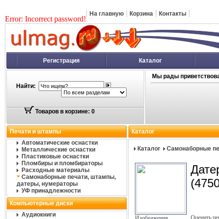
|
|
|
|
На главную
Корзина
Контакты
Error: Incorrect password!
Регистрация
Каталог
Мы рады приветствова
Найти:
Товаров в корзине: 0
Печати и штампы
Каталог
Автоматические оснастки
Каталог
Самонаборные пе
Металлические оснастки
Пластиковые оснастки
Пломбиры и пломбираторы
Дате
Расходные материалы
Самонаборные печати, штампы,
(4750
датеры, нумераторы
УФ принадлежности
Компьютерные диски
Аудиокниги
Оценить п
Изображения